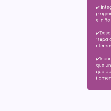
✔️ Inte
progre
el niño
✔️Desc
“sepa 
eterna
✔️Inco
que u
que ap
flamenc