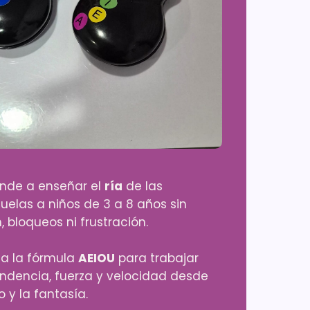
ende a enseñar el
ría
de las
uelas a niños de 3 a 8 años sin
, bloqueos ni frustración.
ica la fórmula
AEIOU
para trabajar
ndencia, fuerza y velocidad desde
o y la fantasía.