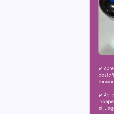
✔️ Apr
castañ
tensión
✔️ Apl
indepe
el jueg