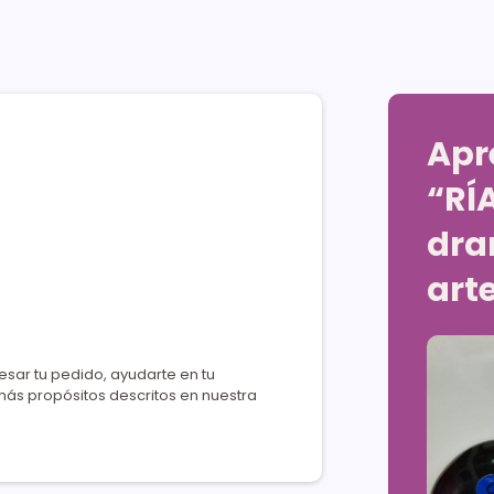
Apr
“RÍ
dra
art
esar tu pedido, ayudarte en tu
más propósitos descritos en nuestra